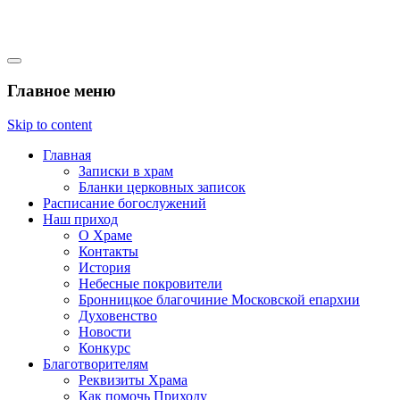
Михайло-Архангельский
Главное меню
храм село Константиново
Skip to content
Главная
Записки в храм
Бланки церковных записок
Расписание богослужений
Наш приход
О Храме
Контакты
История
Небесные покровители
Бронницкое благочиние Московской епархии
Духовенство
Новости
Конкурс
Благотворителям
Реквизиты Храма
Как помочь Приходу