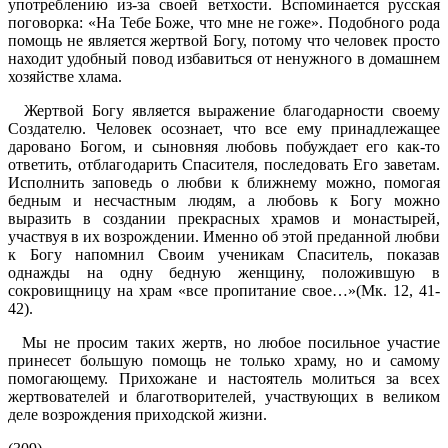
употреблению из-за своей ветхости. Вспоминается русская
поговорка: «На Тебе Боже, что мне не гоже». Подобного рода
помощь не является жертвой Богу, потому что человек просто
находит удобный повод избавиться от ненужного в домашнем
хозяйстве хлама.
Жертвой Богу является выражение благодарности своему
Создателю. Человек осознает, что все ему принадлежащее
даровано Богом, и сыновняя любовь побуждает его как-то
ответить, отблагодарить Спасителя, последовать Его заветам.
Исполнить заповедь о любви к ближнему можно, помогая
бедным и несчастным людям, а любовь к Богу можно
выразить в создании прекрасных храмов и монастырей,
участвуя в их возрождении. Именно об этой преданной любви
к Богу напомнил Своим ученикам Спаситель, показав
однажды на одну бедную женщину, положившую в
сокровищницу на храм «все пропитание свое…»(Мк. 12, 41-
42).
Мы не просим таких жертв, но любое посильное участие
принесет большую помощь не только храму, но и самому
помогающему. Прихожане и настоятель молиться за всех
жертвователей и благотворителей, участвующих в великом
деле возрождения приходской жизни.