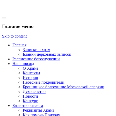
Михайло-Архангельский
Главное меню
храм село Константиново
Skip to content
Главная
Записки в храм
Бланки церковных записок
Расписание богослужений
Наш приход
О Храме
Контакты
История
Небесные покровители
Бронницкое благочиние Московской епархии
Духовенство
Новости
Конкурс
Благотворителям
Реквизиты Храма
Как помочь Приходу