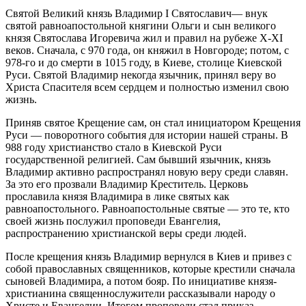
Святой Великий князь Владимир I Святославич— внук
святой равноапостольной княгини Ольги и сын великого
князя Святослава Игоревича жил и правил на рубеже X-XI
веков. Сначала, с 970 года, он княжил в Новгороде; потом, с
978-го и до смерти в 1015 году, в Киеве, столице Киевской
Руси. Святой Владимир некогда язычник, принял веру во
Христа Спасителя всем сердцем и полностью изменил свою
жизнь.
Приняв святое Крещение сам, он стал инициатором Крещения
Руси — поворотного события для истории нашей страны. В
988 году христианство стало в Киевской Руси
государственной религией. Сам бывший язычник, князь
Владимир активно распространял новую веру среди славян.
За это его прозвали Владимир Креститель. Церковь
прославила князя Владимира в лике святых как
равноапостольного. Равноапостольные святые — это те, кто
своей жизнь послужил проповеди Евангелия,
распространению христианской веры среди людей.
После крещения князь Владимир вернулся в Киев и привез с
собой православных священников, которые крестили сначала
сыновей Владимира, а потом бояр. По инициативе князя-
христианина священнослужители рассказывали народу о
Христе и Евангелии. Итогом проповеди стал приказ