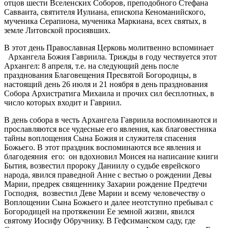
отцов шести Вселенских Соборов, преподобного Стефана
Савваита, святителя Иулиана, епископа Кеноманийского,
мученика Серапиона, мученика Маркиана, всех святых, в
земле Литовской просиявших.
В этот день Православная Церковь молитвенно вспоминает
Архангела Божия Гавриила. Трижды в году чествуется этот
Архангел: 8 апреля, т.е. на следующий день после
празднования Благовещения Пресвятой Богородицы, в
настоящий день 26 июля и 21 ноября в день празднования
Собора Архистратига Михаила и прочих сил бесплотных, в
число которых входит и Гавриил.
В день собора в честь Архангела Гавриила воспоминаются и
прославляются все чудесные его явления, как благовестника
тайны воплощения Сына Божия и служителя спасения
Божьего. В этот праздник воспоминаются все явления и
благодеяния его: он вдохновил Моисея на написание книги
Бытия, возвестил пророку Даниилу о судьбе еврейского
народа, явился праведной Анне с вестью о рождении Девы
Марии, предрек священнику Захарии рождение Предтечи
Господня, возвестил Деве Марии и всему человечеству о
Воплощении Сына Божьего и далее неотступно пребывал с
Богородицей на протяжении Ее земной жизни, явился
святому Иосифу Обручнику. В Гефсиманском саду, где