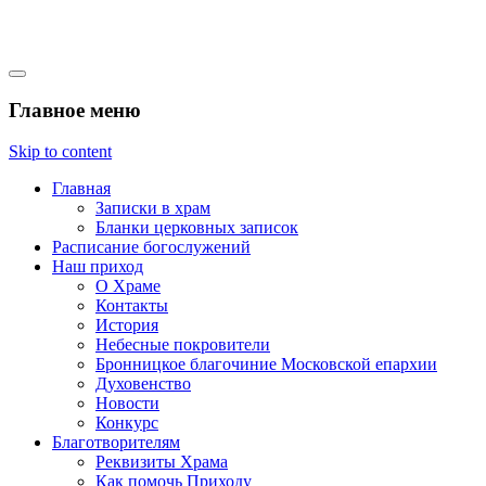
Михайло-Архангельский
Главное меню
храм село Константиново
Skip to content
Главная
Записки в храм
Бланки церковных записок
Расписание богослужений
Наш приход
О Храме
Контакты
История
Небесные покровители
Бронницкое благочиние Московской епархии
Духовенство
Новости
Конкурс
Благотворителям
Реквизиты Храма
Как помочь Приходу