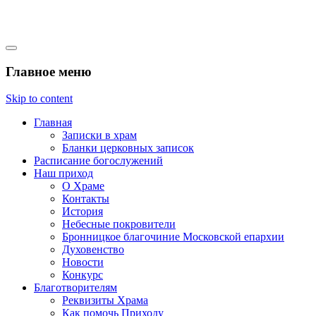
Михайло-Архангельский
Главное меню
храм село Константиново
Skip to content
Главная
Записки в храм
Бланки церковных записок
Расписание богослужений
Наш приход
О Храме
Контакты
История
Небесные покровители
Бронницкое благочиние Московской епархии
Духовенство
Новости
Конкурс
Благотворителям
Реквизиты Храма
Как помочь Приходу