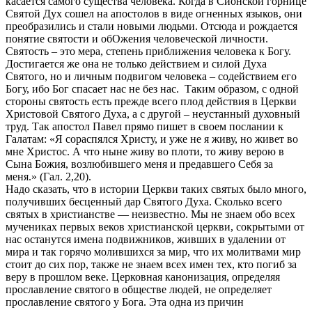
касается самого существа человека. Когда в Сионской горнице
Святой Дух сошел на апостолов в виде огненных языков, они
преобразились и стали новыми людьми. Отсюда и рождается
понятие святости и обОжения человеческой личности.
Святость – это мера, степень приближения человека к Богу.
Достигается же она не только действием и силой Духа
Святого, но и личным подвигом человека – содействием его
Богу, ибо Бог спасает нас не без нас. Таким образом, с одной
стороны святость есть прежде всего плод действия в Церкви
Христовой Святого Духа, а с другой – неустанный духовный
труд. Так апостол Павел прямо пишет в своем послании к
Галатам: «Я сораспялся Христу, и уже не я живу, но живет во
мне Христос. А что ныне живу во плоти, то живу верою в
Сына Божия, возлюбившего меня и предавшего Себя за
меня.» (Гал. 2,20).
Надо сказать, что в истории Церкви таких святых было много,
получивших бесценный дар Святого Духа. Сколько всего
святых в христианстве — неизвестно. Мы не знаем обо всех
мучениках первых веков христианской церкви, сокрытыми от
нас останутся имена подвижников, живших в удалении от
мира и так горячо молившихся за мир, что их молитвами мир
стоит до сих пор, также не знаем всех имен тех, кто погиб за
веру в прошлом веке. Церковная канонизация, определяя
прославление святого в обществе людей, не определяет
прославление святого у Бога. Эта одна из причин