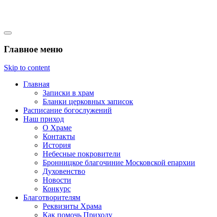
Михайло-Архангельский
Главное меню
храм село Константиново
Skip to content
Главная
Записки в храм
Бланки церковных записок
Расписание богослужений
Наш приход
О Храме
Контакты
История
Небесные покровители
Бронницкое благочиние Московской епархии
Духовенство
Новости
Конкурс
Благотворителям
Реквизиты Храма
Как помочь Приходу